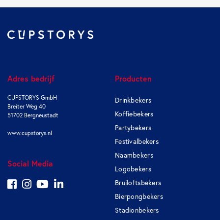
Adres bedrijf
Producten
CUPSTORYS GmbH
Drinkbekers
Breiter Weg 40
Koffiebekers
51702 Bergneustadt
Partybekers
www.cupstorys.nl
Festivalbekers
Naambekers
Social Media
Logobekers
Bruiloftsbekers
Bierpongbekers
Stadionbekers