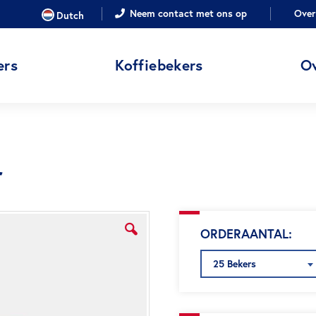
TAAL
Neem contact met ons op
Over
Dutch
ers
Koffiebekers
O
r
ORDERAANTAL
25 Bekers