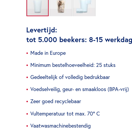
Ga
naar
Levertijd:
het
tot 5.000 beekers: 8-15 werkdage
begin
van
Made in Europe
de
afbeeldingen-
Minimum bestelhoeveelheid: 25 stuks
gallerij
Gedeeltelijk of volledig bedrukbaar
Voedselveilig, geur- en smaakloos (BPA-vrij)
Zeer goed recyclebaar
Vultemperatuur tot max. 70° C
Vaatwasmachinebestendig