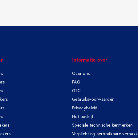
en
Informatie over
rs
Over ons
ers
FAQ
rs
GTC
ekers
Gebruiksvoorwaarden
rs
Privacybeleid
rs
Het bedrijf
ekers
Speciale technische kenmerken
ekers
Verplichting herbruikbare verpak