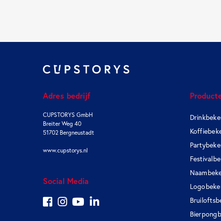
Adres bedrijf
Product
CUPSTORYS GmbH
Drinkbeke
Breiter Weg 40
Koffiebek
51702 Bergneustadt
Partybeke
www.cupstorys.nl
Festivalb
Naambeke
Social Media
Logobeke
Bruiloftsb
Bierpongb